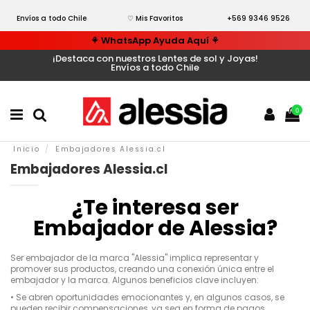
Envíos a todo Chile
♡ Mis Favoritos
+569 9346 9526
⚘ WhatsApp Ayuda Aquí ⚘
¡Destaca con nuestros Lentes de sol y Joyas!
Envíos a todo Chile
0
Inicio
Embajadores Alessia.cl
Embajadores Alessia.cl
¿Te interesa ser
Embajador de Alessia?
Ser embajador de la marca "Alessia" implica representar y
promover sus productos, creando una conexión única entre el
embajador y la marca. Algunos beneficios clave incluyen:
•
Se abren oportunidades emocionantes y, en algunos casos, se
pueden recibir compensaciones, ya sea en forma de pagos,