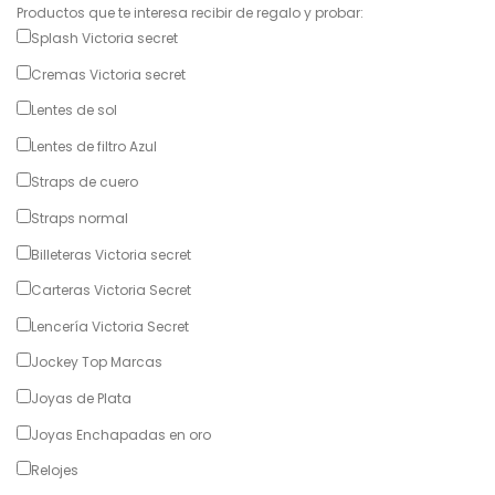
Productos que te interesa recibir de regalo y probar:
Splash Victoria secret
Cremas Victoria secret
Lentes de sol
Lentes de filtro Azul
Straps de cuero
Straps normal
Billeteras Victoria secret
Carteras Victoria Secret
Lencería Victoria Secret
Jockey Top Marcas
Joyas de Plata
Joyas Enchapadas en oro
Relojes