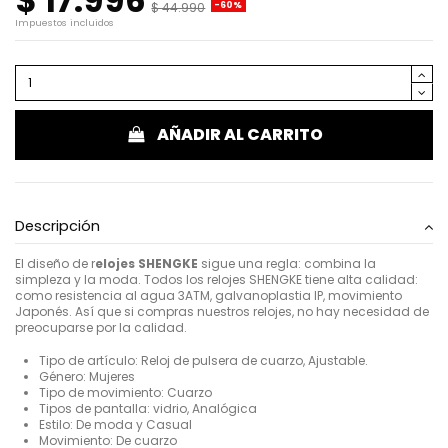
$ 17.996
$ 44.990
-60%
Impuestos incluidos
AÑADIR AL CARRITO
Descripción
El diseño de r
elojes SHENGKE
sigue una regla: combina la
simpleza y la moda. Todos los relojes SHENGKE tiene alta calidad:
como resistencia al agua 3ATM, galvanoplastia IP, movimiento
Japonés. Así que si compras nuestros relojes, no hay necesidad de
preocuparse por la calidad.
Tipo de artículo: Reloj de pulsera de cuarzo, Ajustable.
Género: Mujeres
Tipo de movimiento: Cuarzo
Tipos de pantalla: vidrio, Analógica
Estilo: De moda y Casual
Movimiento: De cuarzo