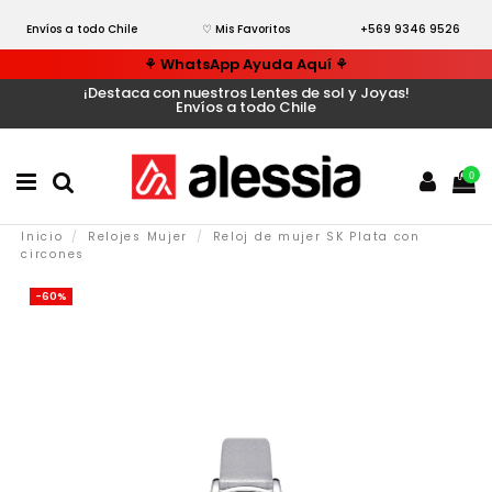
Envíos a todo Chile
♡ Mis Favoritos
+569 9346 9526
⚘ WhatsApp Ayuda Aquí ⚘
¡Destaca con nuestros Lentes de sol y Joyas!
Envíos a todo Chile
0
Inicio
Relojes Mujer
Reloj de mujer SK Plata con
circones
-60%